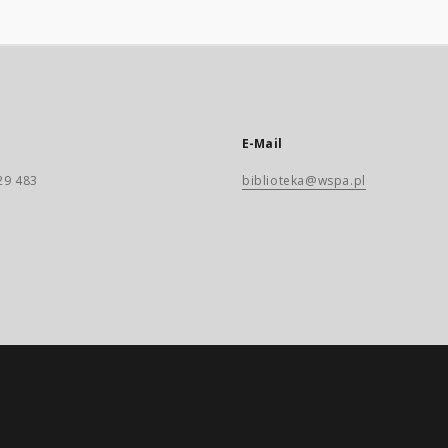
E-Mail
29 483
biblioteka@wspa.pl