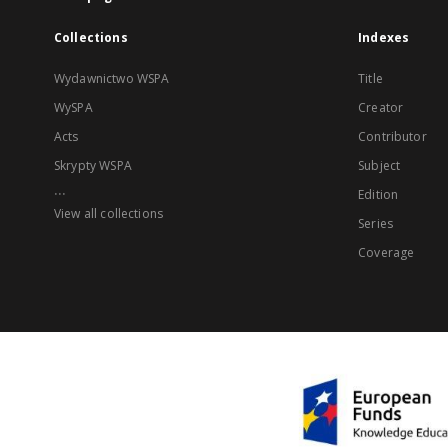
Collections
Indexes
Wydawnictwo WSPA
Title
WySPA
Creator
Acts
Contributor
Skrypty WSPA
Subject
...
Edition
View all collections
Series
Coverage