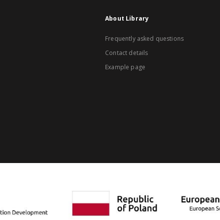
About Library
Frequently asked questions
Contact details
Example page