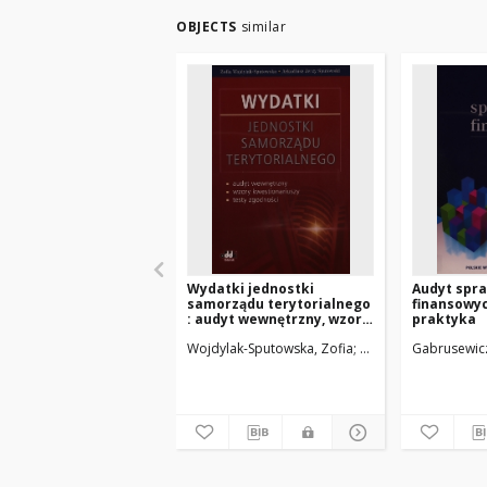
OBJECTS
similar
Wydatki jednostki
Audyt spr
samorządu terytorialnego
finansowych
: audyt wewnętrzny, wzory
praktyka
kwestionariuszy, testy
Wojdylak-Sputowska, Zofia
Sputowski, Arkadiusz
Gabrusewicz
zgodności