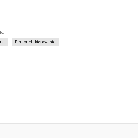
ds:
zna
Personel - kierowanie