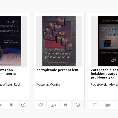
awozdań
Zarządzanie personelem
Zarządzanie za
 : teoria i
ludzkimi : zarys
problematyki i
 Jerzy
, Wiktor. Red.
Kostera, Monika
Pocztowski, Aleks