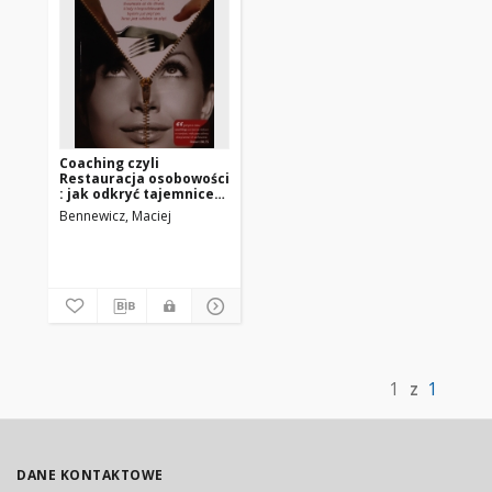
Coaching czyli
Restauracja osobowości
: jak odkryć tajemnice
szczęściarzy i potem
Bennewicz, Maciej
uzyskiwać jeszcze
lepsze rezultaty?
1
z
1
DANE KONTAKTOWE