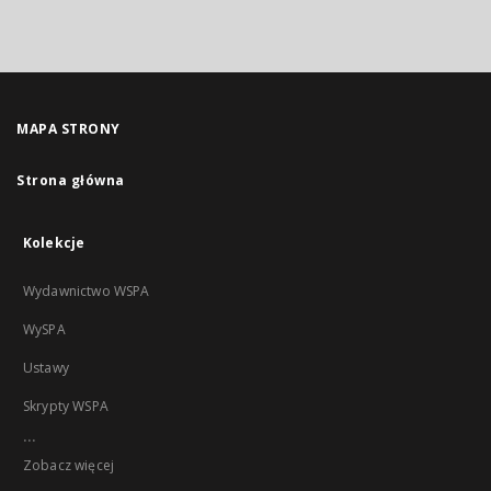
MAPA STRONY
Strona główna
Kolekcje
Wydawnictwo WSPA
WySPA
Ustawy
Skrypty WSPA
...
Zobacz więcej