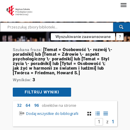
Wyszukiwanie zaawansowane
?
[Temat = Osobowość \- rozwój \-
Szukana fraza:
poradniki] lub [Temat = Zdrowie \- aspekt
psychologiczny \- poradniki] lub [Temat = Styl
życia \- poradniki] lub [Tytuł = Osobowość \:
jak żyć w harmonii ze światem i ludźmi] lub
[Twórca = Friedman, Howard S.]
3
Wyników:
FILTRUJ WYNIKI
32
64
96
obiektów na stronie
Dodaj wszystkie do bibliografii
z
1