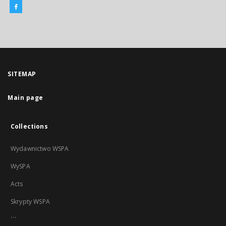
SITEMAP
Main page
Collections
Wydawnictwo WSPA
WySPA
Acts
Skrypty WSPA
...