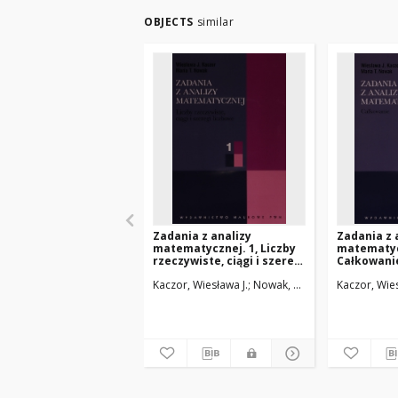
OBJECTS
similar
Zadania z analizy
Zadania z 
matematycznej. 1, Liczby
matematyc
rzeczywiste, ciągi i szeregi
Całkowani
liczbowe
Kaczor, Wiesława J.
Nowak, Maria T.
Kaczor, Wies