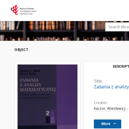
OBJECT
DESCRIPT
Title:
Zadania z analiz
Creator:
Kaczor, Wiesława J.
;
More