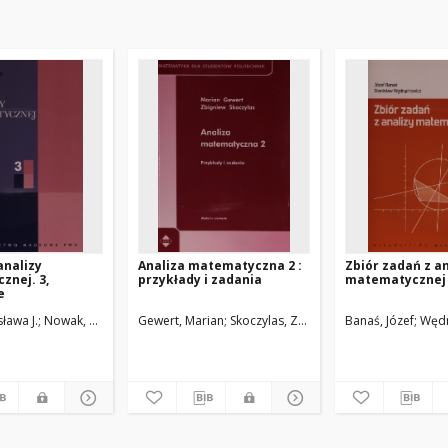
analizy
Analiza matematyczna 2 :
Zbiór zadań z an
znej. 3,
przykłady i zadania
matematycznej
e
ława J.
Nowak, Maria T.
Gewert, Marian
Skoczylas, Zbigniew
Banaś, Józef
Wędr