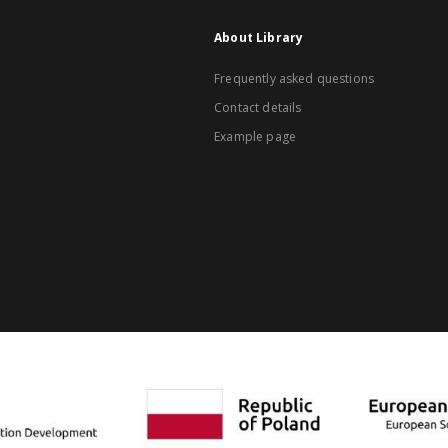
About Library
Frequently asked questions
Contact details
Example page