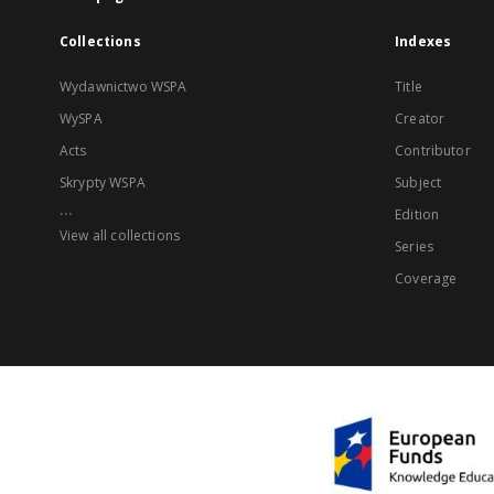
Collections
Indexes
Wydawnictwo WSPA
Title
WySPA
Creator
Acts
Contributor
Skrypty WSPA
Subject
...
Edition
View all collections
Series
Coverage