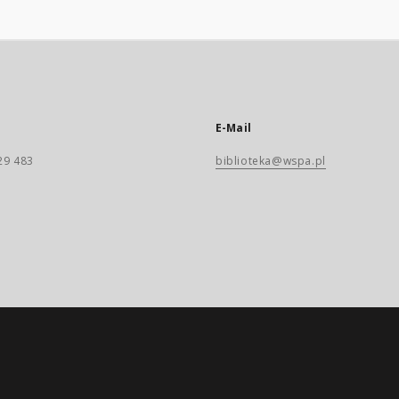
E-Mail
29 483
biblioteka@wspa.pl