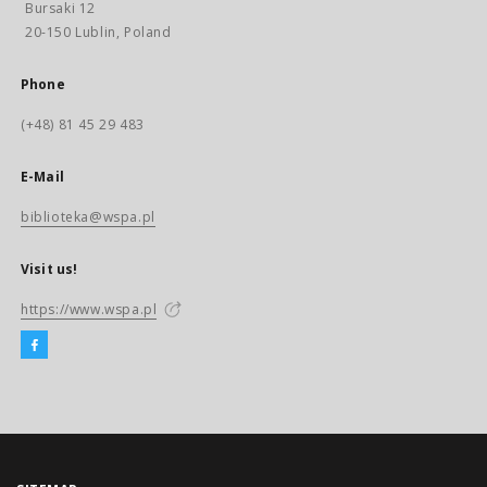
Bursaki 12
20-150 Lublin, Poland
Phone
(+48) 81 45 29 483
E-Mail
biblioteka@wspa.pl
Visit us!
https://www.wspa.pl