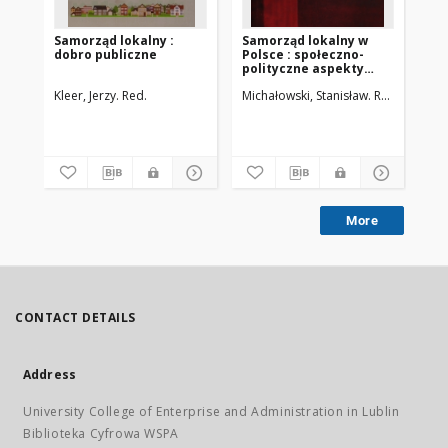
Samorząd lokalny :
Samorząd lokalny w
Sa
dobro publiczne
Polsce : społeczno-
wy
polityczne aspekty
funkcjonowania
Kleer, Jerzy. Red.
Michałowski, Stanisław. Red.
Pawłows
Rog
More
CONTACT DETAILS
Address
University College of Enterprise and Administration in Lublin
Biblioteka Cyfrowa WSPA