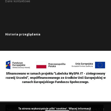
Dane kontaktowe
Historia przeglądania
Sfinansowano w ramach projektu "Lubelska WySPA IT - zintegrowany
rozwój Uczelni", współfinansowanego ze środków Unii Europejskiej w
ramach Europejskiego Funduszu Społecznego.
Ta strona wykorzystuje pliki 'cookies'.
Więcej informacji
Ten serwis działa dzięki oprogramowaniu
DInGO dLibra 6.2.11