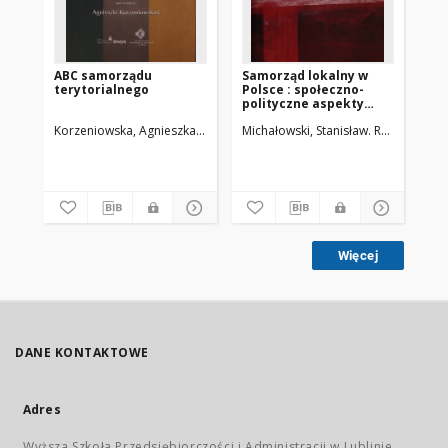
ABC samorządu
Samorząd lokalny w
Sa
terytorialnego
Polsce : społeczno-
wy
polityczne aspekty
funkcjonowania
Korzeniowska, Agnieszka. Red.
Michałowski, Stanisław. Red.
Pawłows
Rog
Więcej
DANE KONTAKTOWE
Adres
Wyższa Szkoła Przedsiębiorczości i Administracji w Lublinie