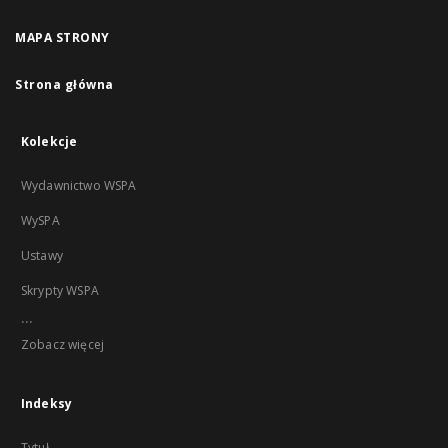
MAPA STRONY
Strona główna
Kolekcje
Wydawnictwo WSPA
WySPA
Ustawy
Skrypty WSPA
...
Zobacz więcej
Indeksy
Tytuł