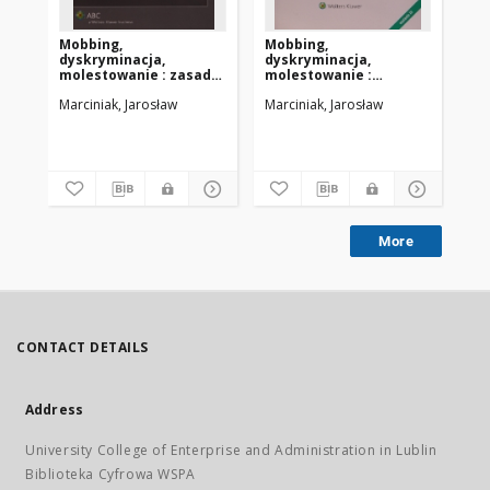
Mobbing,
Mobbing,
Mo
dyskryminacja,
dyskryminacja,
ws
molestowanie : zasady
molestowanie :
pr
przeciwdziałania
przeciwdziałanie w
Marciniak, Jarosław
Marciniak, Jarosław
Kmi
praktyce
More
CONTACT DETAILS
Address
University College of Enterprise and Administration in Lublin
Biblioteka Cyfrowa WSPA