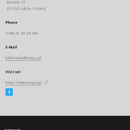
Bursaki 12
20-150 Lublin, Poland
Phone
(+48) 81 45 29 483
E-Mail
biblioteka@wspa.pl
Visit us!
https://www.wspa.pl