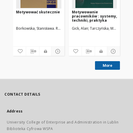
Motywować skutecznie
Motywowanie
Mo
pracowników : systemy,
de
techniki, praktyka
ek
or
Borkowska, Stanisława. Red.
Gick, Alan
Tarczyńska, Małgorzata
Koz
More
CONTACT DETAILS
Address
University College of Enterprise and Administration in Lublin
Biblioteka Cyfrowa WSPA