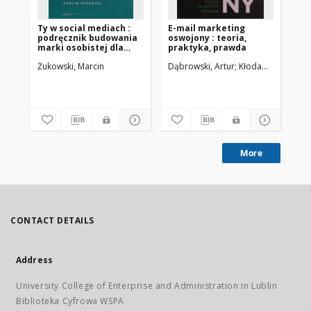
Ty w social mediach :
E-mail marketing
Co
podręcznik budowania
oswojony : teoria,
dot
marki osobistej dla
praktyka, prawda
za
każdego
po
Żukowski, Marcin
Dąbrowski, Artur
Kłodawski, Filip
St
za
More
CONTACT DETAILS
Address
University College of Enterprise and Administration in Lublin
Biblioteka Cyfrowa WSPA