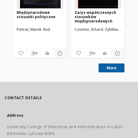
Międzynarodowe
Zarys współczesnych
Glo
stosunki polityczne
stosunków
św
międzynarodowych
wp
st
Pietraś, Marek. Red.
Cziomer, Erhard
Zyblikiewicz, Lubo
Bay
mi
More
CONTACT DETAILS
Address
University College of Enterprise and Administration in Lublin
Biblioteka Cyfrowa WSPA