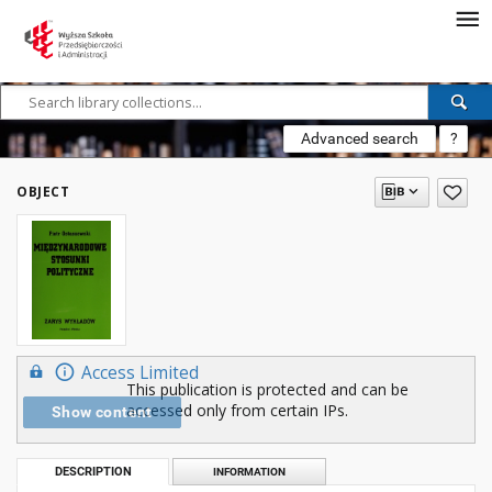
Advanced search
?
OBJECT
Access Limited
This publication is protected and can be
accessed only from certain IPs.
Show content
DESCRIPTION
INFORMATION