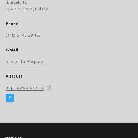
Bursaki 12
20-150 Lublin, Poland
Phone
(+48) 81 45 29 483
E-Mail
biblioteka@wspa.pl
Visit us!
https://www.wspa.pl