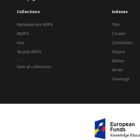
Collections
Indexes
Wydawnictwo WSPA
Title
WySPA
Creator
Acts
Contributor
Skrypty WSPA
Subject
...
Edition
View all collections
Series
Coverage