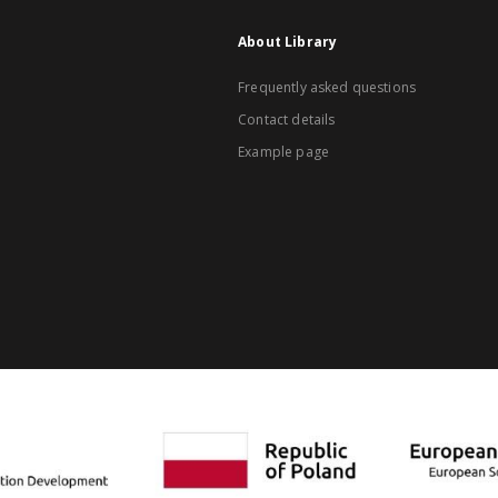
About Library
Frequently asked questions
Contact details
Example page