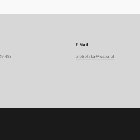
E-Mail
29 483
biblioteka@wspa.pl