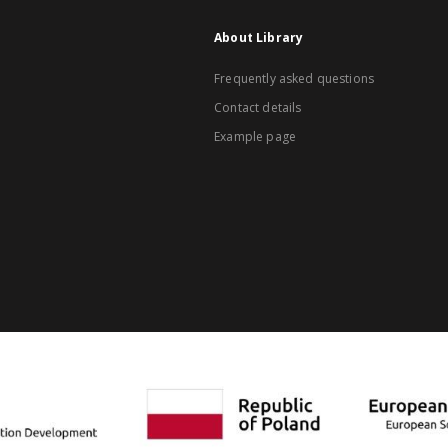
About Library
Frequently asked questions
Contact details
Example page