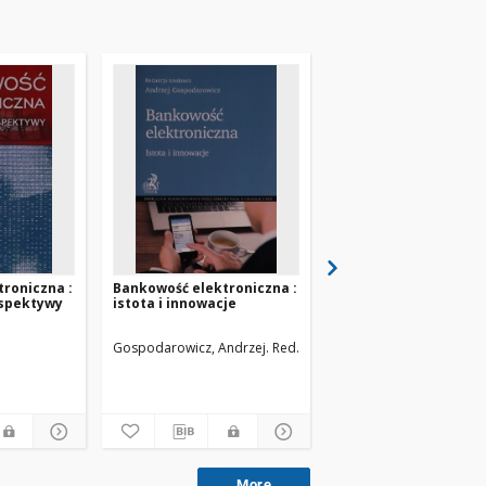
roniczna :
Bankowość elektroniczna :
Narzędzia Google dla
rspektywy
istota i innowacje
commerce
Gospodarowicz, Andrzej. Red.
Marzec, Krzysztof
More