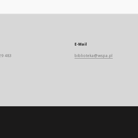
E-Mail
29 483
biblioteka@wspa.pl