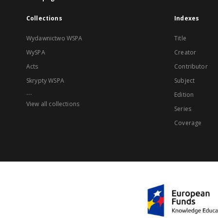
Collections
Indexes
Wydawnictwo WSPA
Title
WySPA
Creator
Acts
Contributor
Skrypty WSPA
Subject
...
Edition
View all collections
Series
Coverage