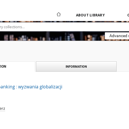
ABOUT LIBRARY
Advanced 
ION
INFORMATION
nking : wyzwania globalizacji
erz