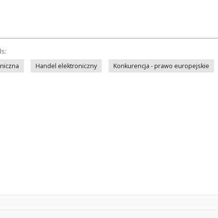
ds:
niczna
Handel elektroniczny
Konkurencja - prawo europejskie