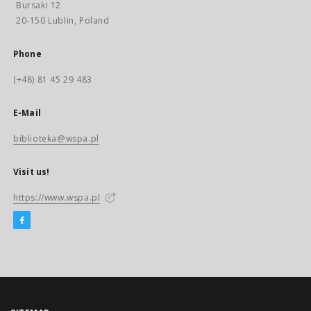
Bursaki 12
20-150 Lublin, Poland
Phone
(+48) 81 45 29 483
E-Mail
biblioteka@wspa.pl
Visit us!
https://www.wspa.pl