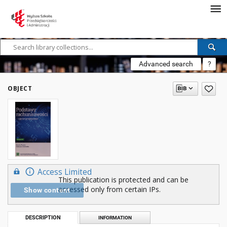
Advanced search
?
OBJECT
Access Limited
This publication is protected and can be
accessed only from certain IPs.
Show content
DESCRIPTION
INFORMATION