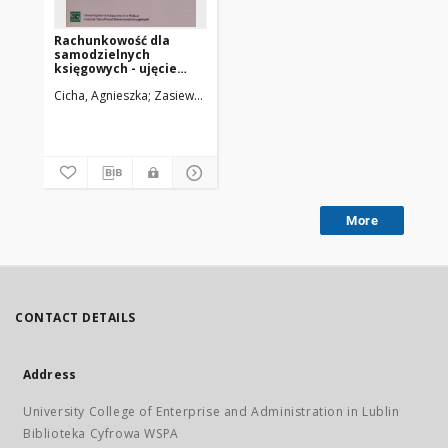
Rachunkowość dla
samodzielnych
księgowych - ujęcie
praktyczne :
Cicha, Agnieszka
Zasiewska, Katarzyna
podręcznik
More
CONTACT DETAILS
Address
University College of Enterprise and Administration in Lublin
Biblioteka Cyfrowa WSPA