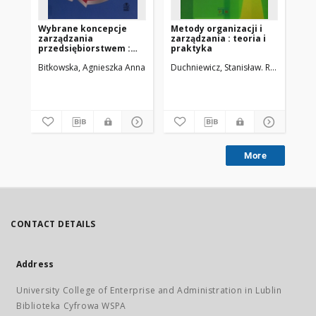
Wybrane koncepcje
Metody organizacji i
Pr
zarządzania
zarządzania : teoria i
za
przedsiębiorstwem :
praktyka
śre
teoria i praktyka
pr
Bitkowska, Agnieszka Anna
Weiss, Elżbieta
Duchniewicz, Stanisław. Red.
Lis
More
CONTACT DETAILS
Address
University College of Enterprise and Administration in Lublin
Biblioteka Cyfrowa WSPA