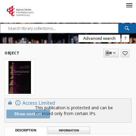
Advanced search
?
OBJECT
Access Limited
This publication is protected and can be
accessed only from certain IPs.
Show content
DESCRIPTION
INFORMATION