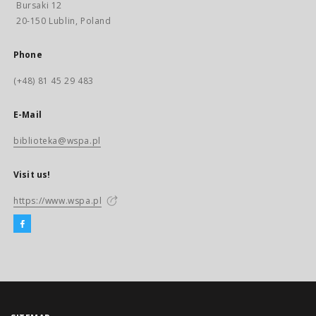
Bursaki 12
20-150 Lublin, Poland
Phone
(+48) 81 45 29 483
E-Mail
biblioteka@wspa.pl
Visit us!
https://www.wspa.pl