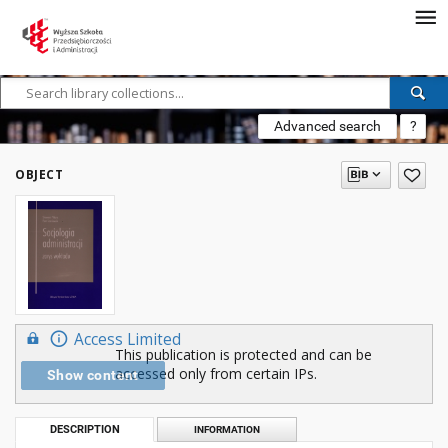
Advanced search
?
OBJECT
Access Limited
This publication is protected and can be
accessed only from certain IPs.
Show content
DESCRIPTION
INFORMATION