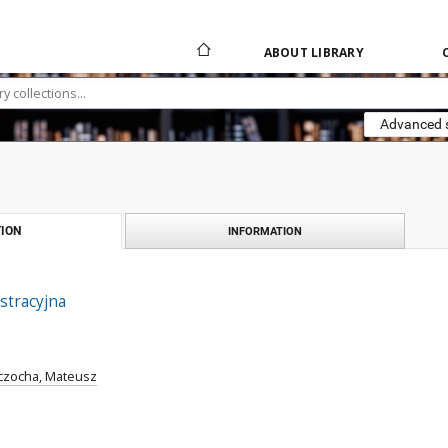
ABOUT LIBRARY
Advanced 
ION
INFORMATION
istracyjna
czocha, Mateusz