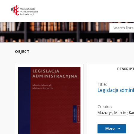
OBJECT
DESCRIPT
Title:
Legislacja admin
Creator:
Mazuryk, Marcin
;
Ka
More