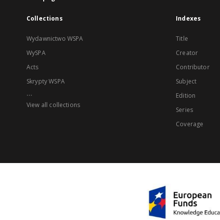
Collections
Indexes
Wydawnictwo WSPA
Title
WySPA
Creator
Acts
Contributor
Skrypty WSPA
Subject
...
Edition
View all collections
Series
Coverage