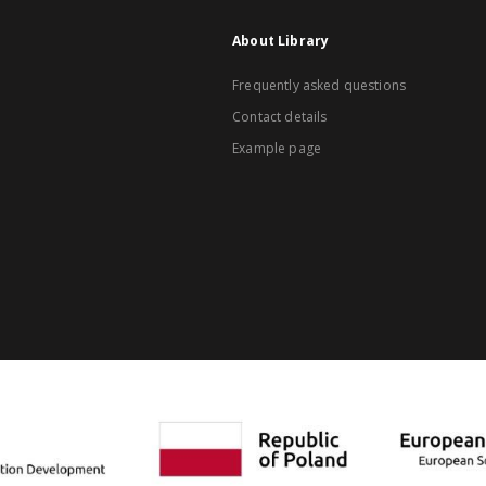
About Library
Frequently asked questions
Contact details
Example page