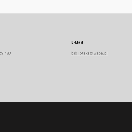
E-Mail
29 483
biblioteka@wspa.pl