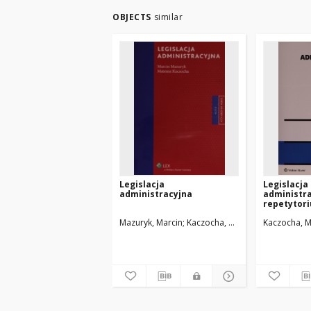
OBJECTS
similar
Legislacja
Legislacja
administracyjna
administra
repetytori
Mazuryk, Marcin
Kaczocha, Mateusz
Kaczocha, 