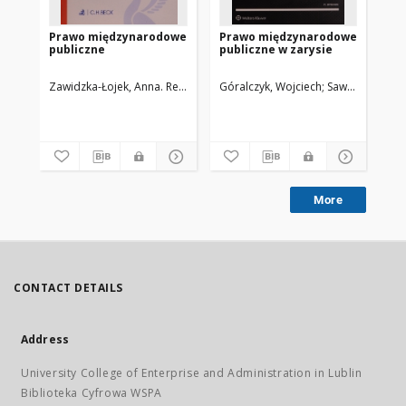
Prawo międzynarodowe
Prawo międzynarodowe
Pr
publiczne
publiczne w zarysie
pu
Zawidzka-Łojek, Anna. Red.
Łazowski, Adam
Góralczyk, Wojciech
Sonczyk, Barbara
Sawicki, Stefan
Bie
More
CONTACT DETAILS
Address
University College of Enterprise and Administration in Lublin
Biblioteka Cyfrowa WSPA