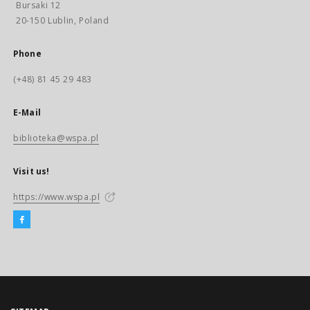
Bursaki 12
20-150 Lublin, Poland
Phone
(+48) 81 45 29 483
E-Mail
biblioteka@wspa.pl
Visit us!
https://www.wspa.pl