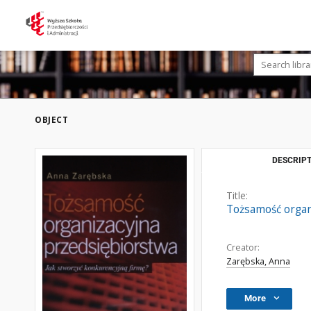
OBJECT
DESCRIPT
Title:
Tożsamość organ
Creator:
Zarębska, Anna
More