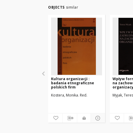
OBJECTS
similar
Kultura organizacji :
Wpływ for
badania etnograficzne
na zachow
polskich firm
organizac
Kostera, Monika. Red.
Myjak, Tere