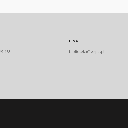
E-Mail
29 483
biblioteka@wspa.pl