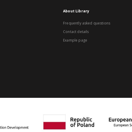
About Library
Frequently asked questions
Contact details
Example page