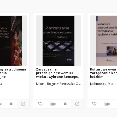
my zatrudnienia
Zarządzanie
Kulturowe uwa
ania
przedsiębiorstwem XXI
zarządzania ka
yjne
wieku : wybrane koncepcje
ludzkim
i metody
sa
Mikuła, Bogusz
Pietruszka-Ortyl, Anna
Juchnowicz, Marta
Potocki, Arkadi