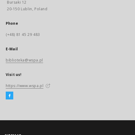
Bursaki 12
20-150 Lublin, Poland
Phone
(+48) 81 45 29 483
E-Mail
biblioteka@wspa.pl
Visit us!
https://www.wspa.pl