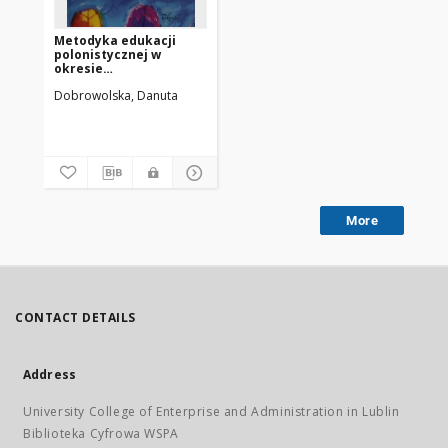
Metodyka edukacji
polonistycznej w
okresie
wczesnoszkolnym :
Dobrowolska, Danuta
podręcznik dla
studentów i
początkujących
nauczycieli
More
CONTACT DETAILS
Address
University College of Enterprise and Administration in Lublin
Biblioteka Cyfrowa WSPA