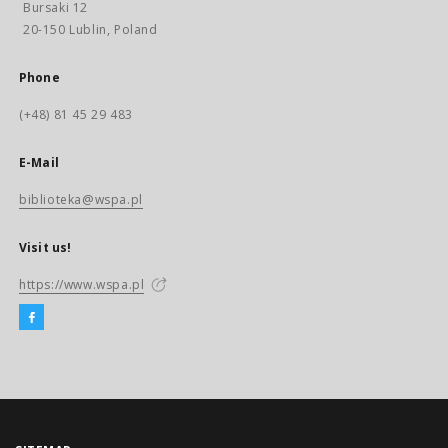
Bursaki 12
20-150 Lublin, Poland
Phone
(+48) 81 45 29 483
E-Mail
biblioteka@wspa.pl
Visit us!
https://www.wspa.pl