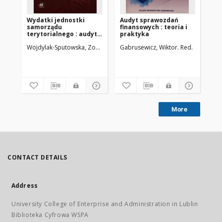
Wydatki jednostki
Audyt sprawozdań
Za
samorządu
finansowych : teoria i
pe
terytorialnego : audyt
praktyka
wewnętrzny, wzory
Wojdylak-Sputowska, Zofia
Sputowski, Arkadiusz Jerzy
Gabrusewicz, Wiktor. Red.
Kos
kwestionariuszy, testy
zgodności
More
CONTACT DETAILS
Address
University College of Enterprise and Administration in Lublin
Biblioteka Cyfrowa WSPA