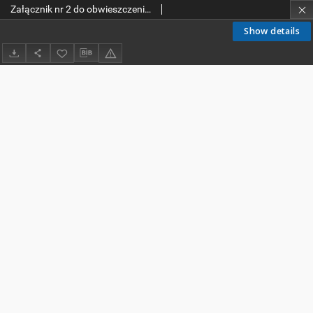
Załącznik nr 2 do obwieszczenia Ministra Infrastruktury z dnia 9 września 2019 r. w sprawie ogłoszenia jednolitego tekstu rozporządzenia Ministra Infrastruktury w sprawie szczegółowych warunków technicznych dla znaków i sygnałów drogowych oraz urządzeń bezpieczeństwa ruchu drogowego i warunków ich umieszczania na drogach
Show details