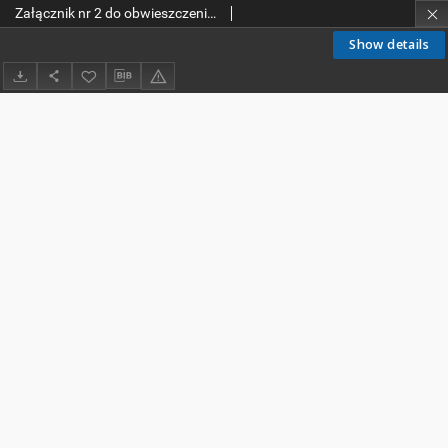
Załącznik nr 2 do obwieszczenia Ministra Infrastruktury z dnia 9 września 2019 r. w sprawie ogłoszenia jednolitego tekstu rozporządzenia Ministra Infrastruktury w sprawie szczegółowych warunków technicznych dla znaków i sygnałów drogowych oraz urządzeń bezpieczeństwa ruchu drogowego i warunków ich umieszczania na drogach
Show details