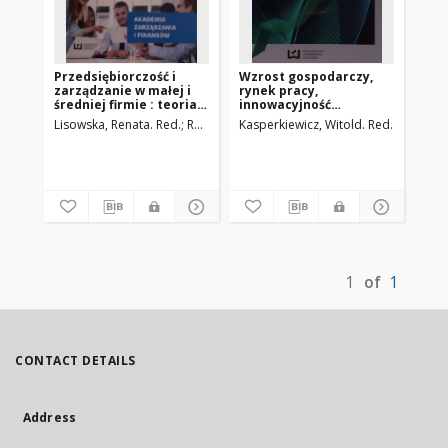
Przedsiębiorczość i
Wzrost gospodarczy,
zarządzanie w małej i
rynek pracy,
średniej firmie : teoria i
innowacyjność
praktyka
gospodarki
Lisowska, Renata. Red.
Ropęga, Jarosław. Red.
Kasperkiewicz, Witold. Red.
Madaj, K
1
of
1
CONTACT DETAILS
Address