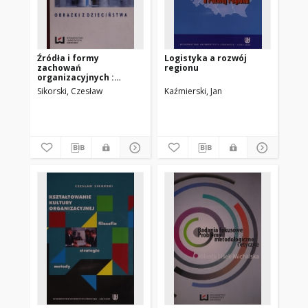
Źródła i formy
Logistyka a rozwój
zachowań
regionu
organizacyjnych :
obrazki z dzieciństwa
Sikorski, Czesław
Kaźmierski, Jan