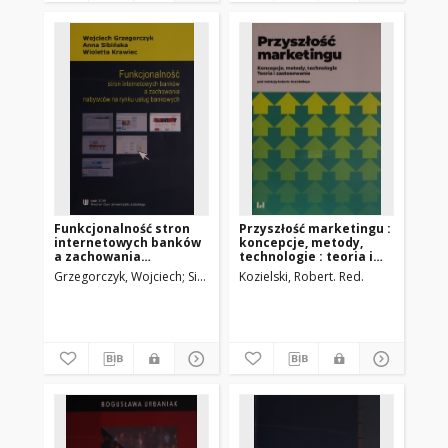
Funkcjonalność stron
Przyszłość marketingu :
internetowych banków
koncepcje, metody,
a zachowania
technologie : teoria i
nabywców na rynku usłu
zastosowanie
Grzegorczyk, Wojciech
Sibińska, Anna
Kozielski, Robert. Red.
Krawiec, Wioletta
bankowych