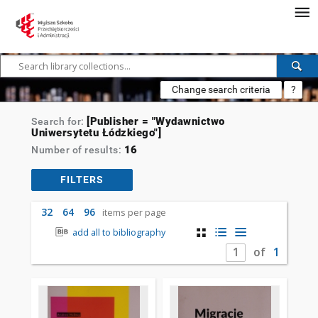
Change search criteria
?
[Publisher = "Wydawnictwo
Search for:
Uniwersytetu Łódzkiego"]
16
Number of results:
FILTERS
32
64
96
items per page
add all to bibliography
of
1