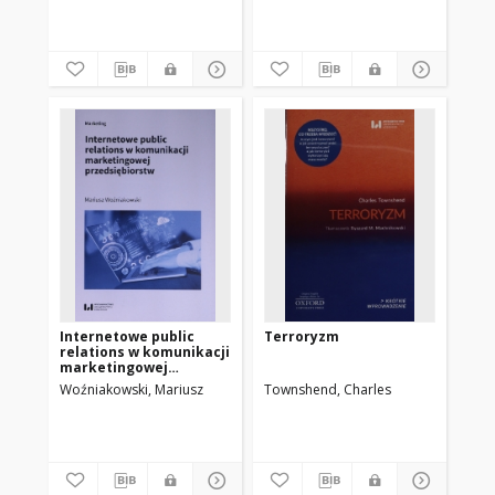
Internetowe public
Terroryzm
relations w komunikacji
marketingowej
przedsiębiorstw
Woźniakowski, Mariusz
Townshend, Charles