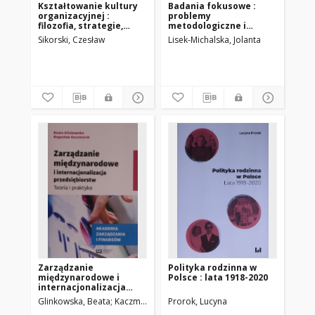
Kształtowanie kultury
Badania fokusowe :
organizacyjnej :
problemy
filozofia, strategie,
metodologiczne i
metody
etyczne
Sikorski, Czesław
Lisek-Michalska, Jolanta
Zarządzanie
Polityka rodzinna w
międzynarodowe i
Polsce : lata 1918-2020
internacjonalizacja
przedsiębiorstw : teoria
Glinkowska, Beata
Kaczmarek, Bogusław
Prorok, Lucyna
i praktyka