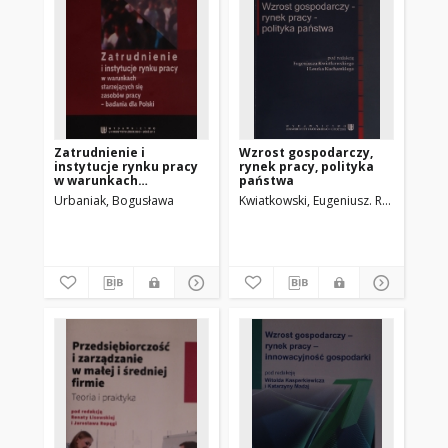
Zatrudnienie i
Wzrost gospodarczy,
instytucje rynku pracy
rynek pracy, polityka
w warunkach
państwa
starzejących się
Urbaniak, Bogusława
Kwiatkowski, Eugeniusz. Red.
Kuchars
zasobów pracy :
badania dla Polski