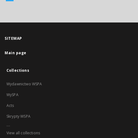
SITEMAP
Main page
Collections
Wydawnictwo WSPA
WySPA
Acts
Skrypty WSPA
...
View all collections