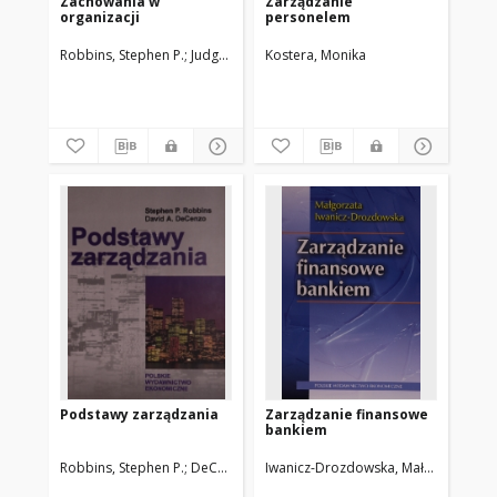
Zachowania w
Zarządzanie
organizacji
personelem
Robbins, Stephen P.
Judge, Timothy A.
Kostera, Monika
Podstawy zarządzania
Zarządzanie finansowe
bankiem
Robbins, Stephen P.
DeCenzo, David A.
Iwanicz-Drozdowska, Małgorzata