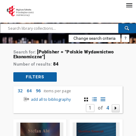
Change search criteria
?
[Publisher = "Polskie Wydawnictwo
Search for:
Ekonomiczne"]
84
Number of results:
FILTERS
32
64
96
items per page
add all to bibliography
of
4