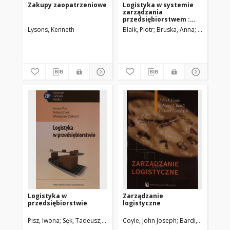
Zakupy zaopatrzeniowe
Logistyka w systemie
zarządzania
przedsiębiorstwem :
relacje i kierunki zmian
Lysons, Kenneth
Blaik, Piotr
Bruska, Anna
Kauf, Sabi
Logistyka w
Zarządzanie
przedsiębiorstwie
logistyczne
Pisz, Iwona
Sęk, Tadeusz
Zielecki, Władysław
Coyle, John Joseph
Bardi, Edward J.