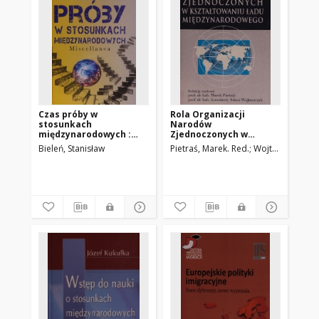
Czas próby w
Rola Organizacji
stosunkach
Narodów
międzynarodowych :
Zjednoczonych w
miscellanea
kształtowaniu ładu
Bieleń, Stanisław
Pietraś, Marek. Red.
Wojtaszczyk, Ko
międzynarodowego