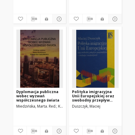
Dyplomacja publiczna
Polityka imigracyjna
wobec wyzwań
Unii Europejskiej oraz
współczesnego świata
swobodny przepływ
pracowników - ewolucja
Miedzińska, Marta. Red.
Kusztykiewicz, Aleksandra. Red.
Duszczyk, Maciej
i teraźniejszość