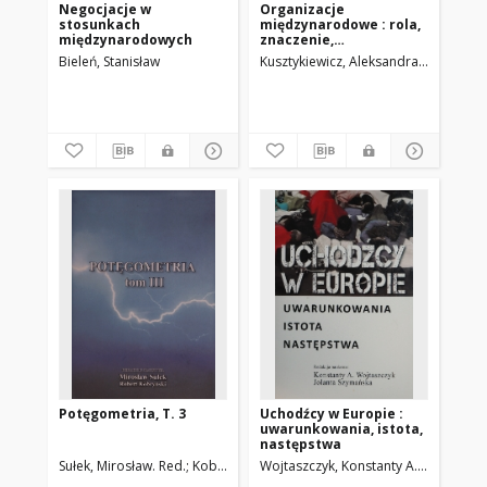
Negocjacje w
Organizacje
stosunkach
międzynarodowe : rola,
międzynarodowych
znaczenie,
funkcjonowanie
Bieleń, Stanisław
Kusztykiewicz, Aleksandra. Red.
Mied
Potęgometria, T. 3
Uchodźcy w Europie :
uwarunkowania, istota,
następstwa
Sułek, Mirosław. Red.
Kobryński, Robert. Red.
Wojtaszczyk, Konstanty A. Red.
Szyma