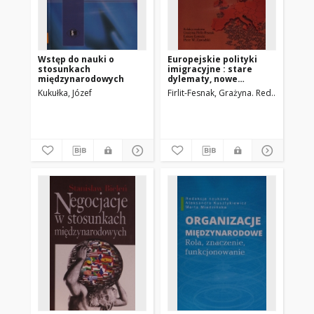
Wstęp do nauki o
Europejskie polityki
stosunkach
imigracyjne : stare
międzynarodowych
dylematy, nowe
wyzwania
Kukułka, Józef
Firlit-Fesnak, Grażyna. Red.
Łotocki, 