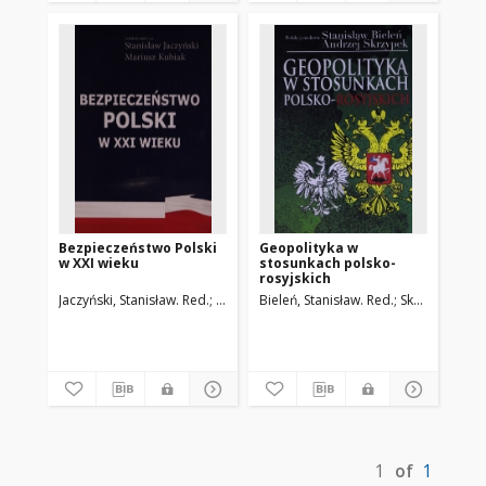
Bezpieczeństwo Polski
Geopolityka w
w XXI wieku
stosunkach polsko-
rosyjskich
Jaczyński, Stanisław. Red.
Kubiak, Mariusz. Red.
Bieleń, Stanisław. Red.
Skrzypek, And
1
of
1