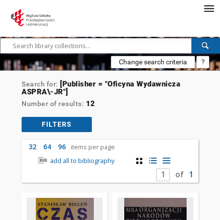
Change search criteria
?
[Publisher = "Oficyna Wydawnicza
Search for:
ASPRA\-JR"]
12
Number of results:
FILTERS
32
64
96
items per page
add all to bibliography
of
1