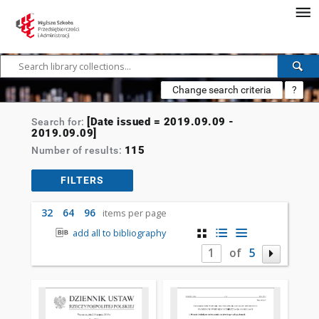
Change search criteria
?
[Date issued = 2019.09.09 -
Search for:
2019.09.09]
115
Number of results:
FILTERS
32
64
96
items per page
add all to bibliography
of
5