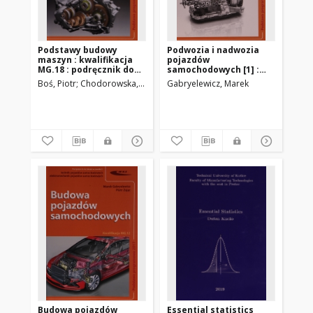
Podstawy budowy
Podwozia i nadwozia
maszyn : kwalifikacja
pojazdów
MG.18 : podręcznik do
samochodowych [1] :
kształcenia w zawodach
budowa, obsługa,
Boś, Piotr
Chodorowska, Dorota
Gabryelewicz, Marek
Fejkiel, Romuald
Sitarz, Sławomir
W
technik pojazdów
diagnostyka i naprawa :
samochodowych
kwalifikacja MG.18
mechanik pojazdów
samochodowych
Budowa pojazdów
Essential statistics