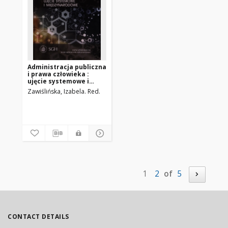
Administracja publiczna
i prawa człowieka :
ujęcie systemowe i
międzynarodowe
Zawiślińska, Izabela. Red.
1
2
of
5
CONTACT DETAILS