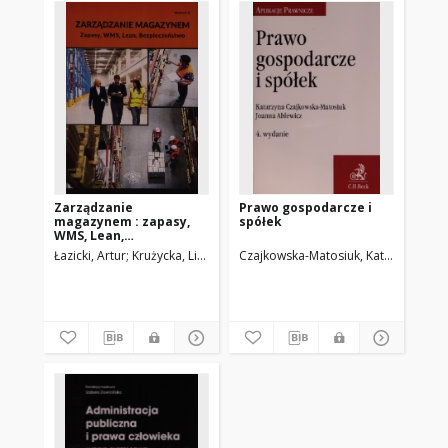
Zarządzanie
Prawo gospodarcze i
magazynem : zapasy,
spółek
WMS, Lean,
bezpieczeństwo
Łazicki, Artur
Krużycka, Lidia
Zieliński, Lesław
Czajkowska-Matosiuk, Katarzyna
Jurek, Radosław
Jawors
Abl