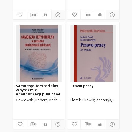
Samorząd terytorialny
Prawo pracy
w systemie
administracji publicznej
Gawłowski, Robert
Machalski, Paweł
Florek, Ludwik
Makowski, Krzysztof
Pisarczyk, Łukasz