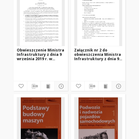
Obwieszczenie Ministra
Załącznik nr 2 do
Infrastruktury z dnia 9
obwieszczenia Ministra
września 2019 r. w
Infrastruktury z dnia 9
sprawie ogłoszenia
września 2019 r. w
jednolitego tekstu
sprawie ogłoszenia
rozporządzenia
jednolitego tekstu
Ministra Infrastruktury
rozporządzenia
w sprawie
Ministra Infrastruktury
szczegółowych
w sprawie
warunków technicznych
szczegółowych
dla znaków i sygnałów
warunków technicznych
drogowych oraz
dla znaków i sygnałów
urządzeń
drogowych oraz
bezpieczeństwa ruchu
urządzeń
drogowego i warunków
bezpieczeństwa ruchu
ich umieszczania na
drogowego i warunków
drogach
ich umieszczania na
drogach