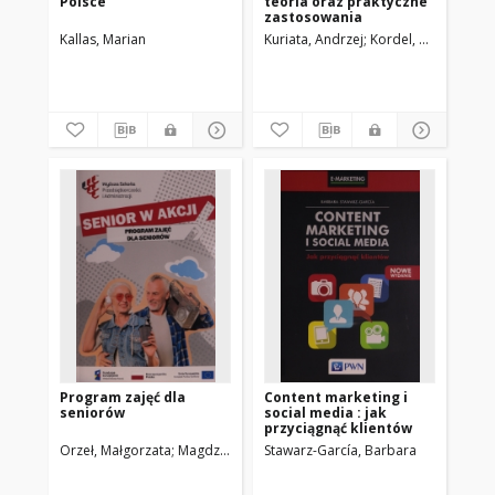
Polsce
teoria oraz praktyczne
zastosowania
Kallas, Marian
Kuriata, Andrzej
Kordel, Zdzisław
Program zajęć dla
Content marketing i
seniorów
social media : jak
przyciągnąć klientów
Orzeł, Małgorzata
Magdziarz-Orłowska, Agnieszka
Stawarz-García, Barbara