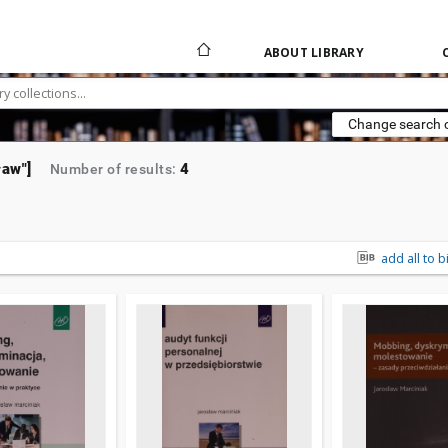
ABOUT LIBRARY
Change search c
ław"]
4
Number of results:
add all to b