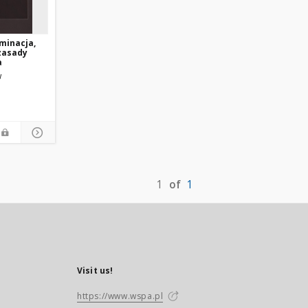
minacja,
zasady
a
w
1
of
1
Visit us!
https://www.wspa.pl