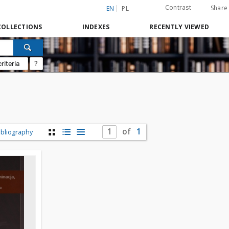
Contrast
Share
EN
PL
COLLECTIONS
INDEXES
RECENTLY VIEWED
riteria
?
of
1
ibliography