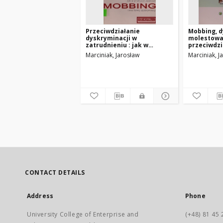
Przeciwdziałanie
Mobbing, d
dyskryminacji w
molestowan
zatrudnieniu : jak w
przeciwdzi
praktyce zwalczać
praktyce
Marciniak, Jarosław
Marciniak, J
mobbing i inne formy
dyskryminacji
CONTACT DETAILS
Address
Phone
University College of Enterprise and
(+48) 81 45 