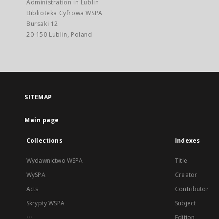
Administration in Lublin
Biblioteka Cyfrowa WSPA
Bursaki 12
20-150 Lublin, Poland
SITEMAP
Main page
Collections
Indexes
Wydawnictwo WSPA
Title
WySPA
Creator
Acts
Contributor
Skrypty WSPA
Subject
...
Edition