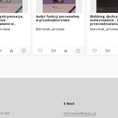
yskryminacja,
Audyt funkcji personalnej
Mobbing, dyskry
ie :
w przedsiębiorstwie
molestowanie : 
ałanie w
przeciwdziałani
arosław
Marciniak, Jarosław
Marciniak, Jarosła
E-Mail
29 483
biblioteka@wspa.pl