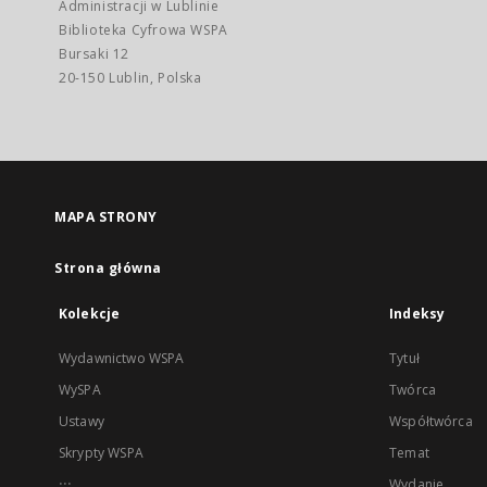
Administracji w Lublinie
Biblioteka Cyfrowa WSPA
Bursaki 12
20-150 Lublin, Polska
MAPA STRONY
Strona główna
Kolekcje
Indeksy
Wydawnictwo WSPA
Tytuł
WySPA
Twórca
Ustawy
Współtwórca
Skrypty WSPA
Temat
...
Wydanie