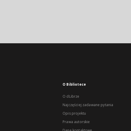
O Bibliotece
O dLibrze
Najczęściej zadawane pytania
Opis projektu
Prawa autorskie
Dane kontaktowe