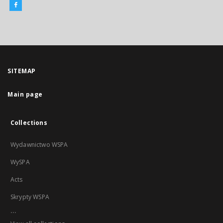
SITEMAP
Main page
Collections
Wydawnictwo WSPA
WySPA
Acts
Skrypty WSPA
...